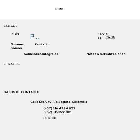
SIMIC
ESGCOL
Inicio
Servici
Políticas
PQRs
os
Quienes
Contacto
Somos
Soluciones Integrales
Notas & Actualizaciones
LEGALES
DATOS DE CONTACTO
Calle 126A #7-46 Bogota, Colombia
(+57) 316 4724 822
(+57) 315 3591 301
ESGCOL