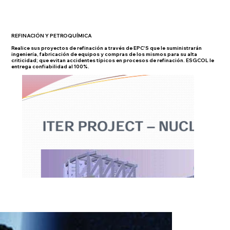
REFINACIÓN Y PETROQUÍMICA
Realice sus proyectos de refinación a través de EPC'S que le suministrarán
ingeniería, fabricación de equipos y compras de los mismos para su alta
criticidad; que evitan accidentes típicos en procesos de refinación. ESGCOL le
entrega confiabilidad al 100%.