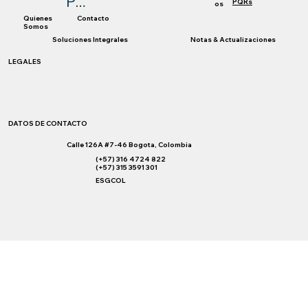
Políticas
PQRs
os
Quienes
Contacto
Somos
Soluciones Integrales
Notas & Actualizaciones
LEGALES
DATOS DE CONTACTO
Calle 126A #7-46 Bogota, Colombia
(+57) 316 4724 822
(+57) 315 3591 301
ESGCOL